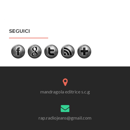
Posts navigation
http://rap.radiojeans.net/tag/suicideboys-
radio-
jeans-
SEGUICI
rap/">
mandragola editrice s.c.g
rap.radiojeans@gmail.com