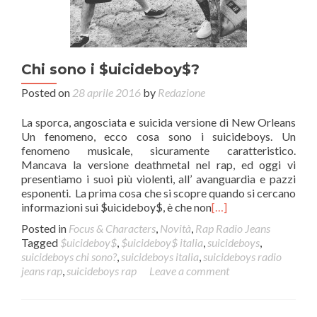
Chi sono i $uicideboy$?
Posted on
28 aprile 2016
by
Redazione
La sporca, angosciata e suicida versione di New Orleans
Un fenomeno, ecco cosa sono i suicideboys. Un
fenomeno musicale, sicuramente caratteristico.
Mancava la versione deathmetal nel rap, ed oggi vi
presentiamo i suoi più violenti, all’ avanguardia e pazzi
esponenti. La prima cosa che si scopre quando si cercano
informazioni sui $uicideboy$, è che non
[…]
Posted in
Focus & Characters
,
Novità
,
Rap Radio Jeans
Tagged
$uicideboy$
,
$uicideboy$ italia
,
suicideboys
,
suicideboys chi sono?
,
suicideboys italia
,
suicideboys radio
jeans rap
,
suicideboys rap
Leave a comment